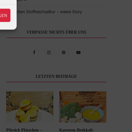
8 Wochen Stoffwechselkur – meine Story
GEN
VERPASSE NICHTS ÜBER UNS
LETZTEN BEITRÄGE
Pfirsich Plätzchen –
Karotten-Brokkoli-