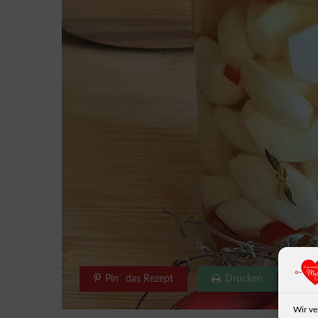
Pin´ das Rezept
Drucken
Wir ve