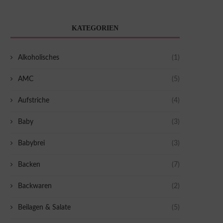
KATEGORIEN
Alkoholisches
(1)
AMC
(5)
Aufstriche
(4)
Baby
(3)
Babybrei
(3)
Backen
(7)
Backwaren
(2)
Beilagen & Salate
(5)