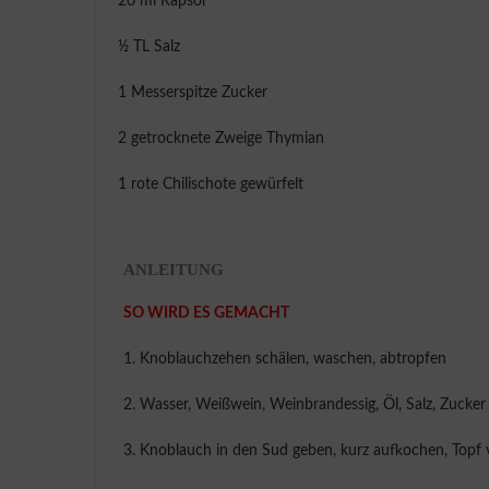
20 ml Rapsöl
½ TL Salz
1 Messerspitze Zucker
2 getrocknete Zweige Thymian
1 rote Chilischote gewürfelt
ANLEITUNG
SO WIRD ES GEMACHT
1. Knoblauchzehen schälen, waschen, abtropfen
2. Wasser, Weißwein, Weinbrandessig, Öl, Salz, Zucke
3. Knoblauch in den Sud geben, kurz aufkochen, Top