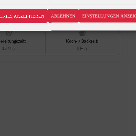
OKIES AKZEPTIEREN
ABLEHNEN
EINSTELLUNGEN ANZEI
ereitungszeit:
Koch- / Backzeit:
15 Min.
5 Min.