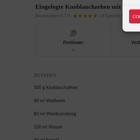
Eingelegte Knoblauchzehen mit Chili
CO
Bewertungen
4.7
/5
(
3
Gewählt )
Portionen:
Vorb
6
ZUTATEN
300 g Knoblauchzehen
80 ml Weißwein
80 ml Weinbrandessig
100 ml Wasser