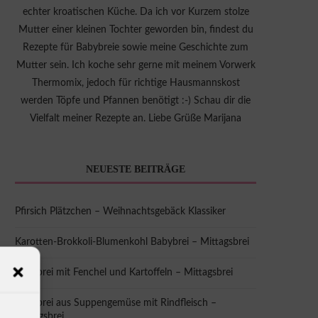
echter kroatischen Küche. Da ich vor Kurzem stolze
Mutter einer kleinen Tochter geworden bin, findest du
Rezepte für Babybreie sowie meine Geschichte zum
Mutter sein. Ich koche sehr gerne mit meinem Vorwerk
Thermomix, jedoch für richtige Hausmannskost
werden Töpfe und Pfannen benötigt :-) Schau dir die
Vielfalt meiner Rezepte an. Liebe Grüße Marijana
NEUESTE BEITRÄGE
Pfirsich Plätzchen – Weihnachtsgebäck Klassiker
Karotten-Brokkoli-Blumenkohl Babybrei – Mittagsbrei
Babybrei mit Fenchel und Kartoffeln – Mittagsbrei
Babybrei aus Suppengemüse mit Rindfleisch –
Mittagsbrei