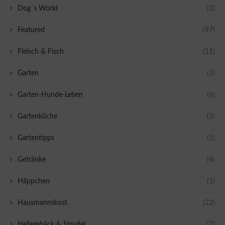
Dog´s World
(3)
Featured
(97)
Fleisch & Fisch
(11)
Garten
(3)
Garten-Hunde-Leben
(6)
Gartenküche
(5)
Gartentipps
(5)
Getränke
(4)
Häppchen
(1)
Hausmannskost
(22)
Hefegebäck & Strudel
(7)