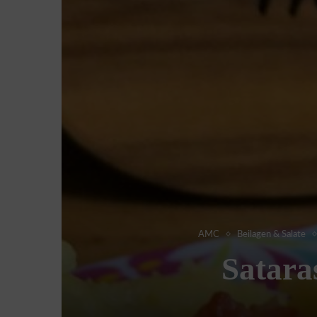
AMC
Beilagen & Salate
Satara