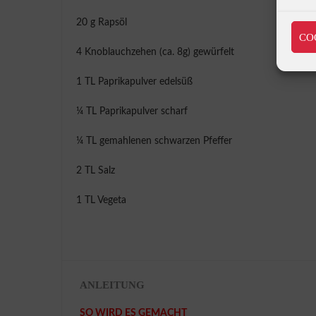
20 g Rapsöl
CO
4 Knoblauchzehen (ca. 8g) gewürfelt
1 TL Paprikapulver edelsüß
¼ TL Paprikapulver scharf
¼ TL gemahlenen schwarzen Pfeffer
2 TL Salz
1 TL Vegeta
ANLEITUNG
SO WIRD ES GEMACHT