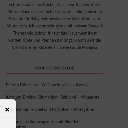
echter kroatischen Küche. Da ich vor Kurzem stolze
Mutter einer kleinen Tochter geworden bin, findest du
Rezepte für Babybreie sowie meine Geschichte zum
Mutter sein. Ich koche sehr gerne mit meinem Vorwerk
Thermomix, jedoch für richtige Hausmannskost
werden Töpfe und Pfannen benötigt :-) Schau dir die
Vielfalt meiner Rezepte an. Liebe Grüße Marijana
NEUESTE BEITRÄGE
Pfirsich Plätzchen – Weihnachtsgebäck Klassiker
Karotten-Brokkoli-Blumenkohl Babybrei – Mittagsbrei
Babybrei mit Fenchel und Kartoffeln – Mittagsbrei
Babybrei aus Suppengemüse mit Rindfleisch –
Mittagsbrei