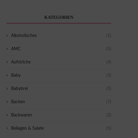
KATEGORIEN
Alkoholisches
(1)
AMC
(5)
Aufstriche
(4)
Baby
(3)
Babybrei
(3)
Backen
(7)
Backwaren
(2)
Beilagen & Salate
(5)