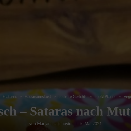
Featured
Hausmannskost
Leckere Gerichte
Topf&Pfanne
Vege
sch – Sataras nach Mutt
von
Marijana Jajcinovic
5. Mai 2021