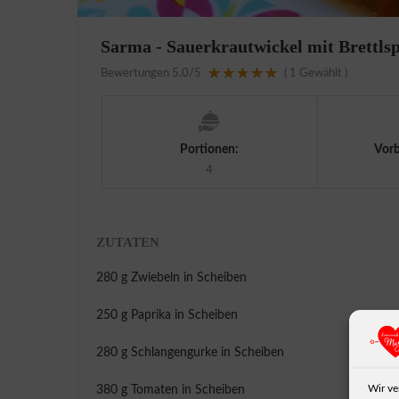
Sarma - Sauerkrautwickel mit Brettls
Bewertungen
5.0
/5
(
1
Gewählt )
Portionen:
Vorb
4
ZUTATEN
280 g Zwiebeln in Scheiben
250 g Paprika in Scheiben
280 g Schlangengurke in Scheiben
Wir ve
380 g Tomaten in Scheiben