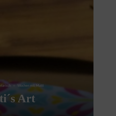
tarisch
Wochen mit Mutti
i´s Art