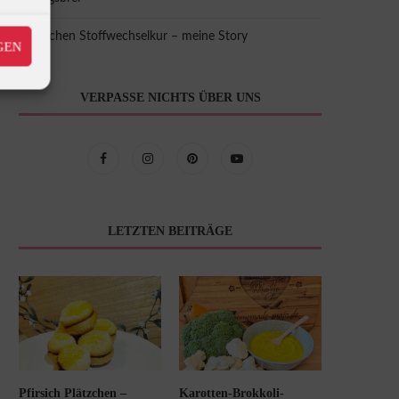
8 Wochen Stoffwechselkur – meine Story
GEN
VERPASSE NICHTS ÜBER UNS
LETZTEN BEITRÄGE
Pfirsich Plätzchen –
Karotten-Brokkoli-