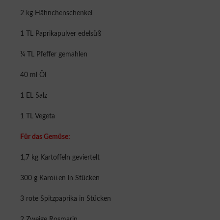
2 kg Hähnchenschenkel
1 TL Paprikapulver edelsüß
¼ TL Pfeffer gemahlen
40 ml Öl
1 EL Salz
1 TL Vegeta
Für das Gemüse:
1,7 kg Kartoffeln geviertelt
300 g Karotten in Stücken
3 rote Spitzpaprika in Stücken
2 Zweige Rosmarin