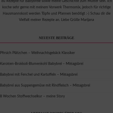
du Rezepte für Babybreie sowie meine Geschichte zum Mutter sein. Ich
koche sehr gerne mit meinem Vorwerk Thermomix, jedoch für richtige
Hausmannskost werden Töpfe und Pfannen benötigt :-) Schau dir die
Vielfalt meiner Rezepte an. Liebe Grüße Marijana
NEUESTE BEITRÄGE
Pfirsich Plätzchen – Weihnachtsgebäck Klassiker
Karotten-Brokkoli-Blumenkohl Babybrei – Mittagsbrei
Babybrei mit Fenchel und Kartoffeln – Mittagsbrei
Babybrei aus Suppengemüse mit Rindfleisch – Mittagsbrei
8 Wochen Stoffwechselkur – meine Story