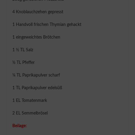
4 Knoblauchzehen gepresst
1 Handvoll frischen Thymian gehackt
1 eingeweichtes Brötchen
1 ½ TL Salz
½ TL Pfeffer
¼ TL Paprikapulver scharf
1 TL Paprikapulver edelsüß
1 EL Tomatenmark
2 EL Semmelbrösel
Beilage: