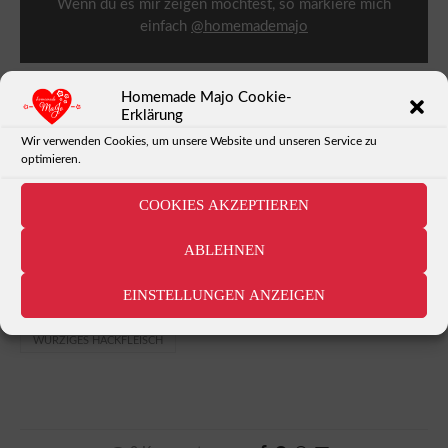
Wenn du es mir zeigen möchtest, so markiere mich
einfach
@homemademajo
Homemade Majo Cookie-
Erklärung
Wir verwenden Cookies, um unsere Website und unseren Service zu
optimieren.
TAG
COOKIES AKZEPTIEREN
ABLEHNEN
EINSTELLUNGEN ANZEIGEN
CEVAPCICI
GEGRILLTES
HAUSMANNSKOST
WÜRZIGES HACKFLEISCH